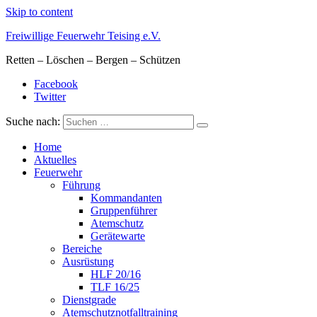
Skip to content
Freiwillige Feuerwehr Teising e.V.
Retten – Löschen – Bergen – Schützen
Facebook
Twitter
Suche nach:
Home
Aktuelles
Feuerwehr
Führung
Kommandanten
Gruppenführer
Atemschutz
Gerätewarte
Bereiche
Ausrüstung
HLF 20/16
TLF 16/25
Dienstgrade
Atemschutznotfalltraining