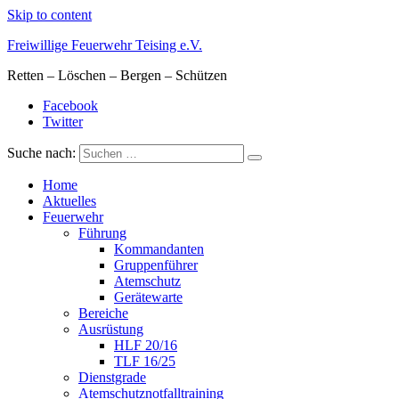
Skip to content
Freiwillige Feuerwehr Teising e.V.
Retten – Löschen – Bergen – Schützen
Facebook
Twitter
Suche nach:
Home
Aktuelles
Feuerwehr
Führung
Kommandanten
Gruppenführer
Atemschutz
Gerätewarte
Bereiche
Ausrüstung
HLF 20/16
TLF 16/25
Dienstgrade
Atemschutznotfalltraining