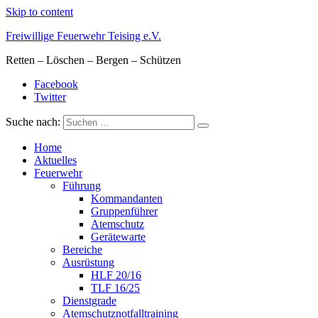
Skip to content
Freiwillige Feuerwehr Teising e.V.
Retten – Löschen – Bergen – Schützen
Facebook
Twitter
Suche nach:
Home
Aktuelles
Feuerwehr
Führung
Kommandanten
Gruppenführer
Atemschutz
Gerätewarte
Bereiche
Ausrüstung
HLF 20/16
TLF 16/25
Dienstgrade
Atemschutznotfalltraining