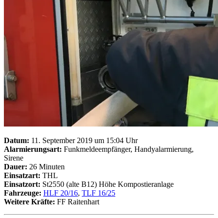
Datum:
11. September 2019 um 15:04 Uhr
Alarmierungsart:
Funkmeldeempfänger, Handyalarmierung,
Sirene
Dauer:
26 Minuten
Einsatzart:
THL
Einsatzort:
St2550 (alte B12) Höhe Kompostieranlage
Fahrzeuge:
HLF 20/16
,
TLF 16/25
Weitere Kräfte:
FF Raitenhart