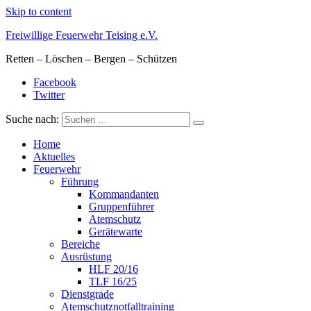
Skip to content
Freiwillige Feuerwehr Teising e.V.
Retten – Löschen – Bergen – Schützen
Facebook
Twitter
Suche nach:
Home
Aktuelles
Feuerwehr
Führung
Kommandanten
Gruppenführer
Atemschutz
Gerätewarte
Bereiche
Ausrüstung
HLF 20/16
TLF 16/25
Dienstgrade
Atemschutznotfalltraining