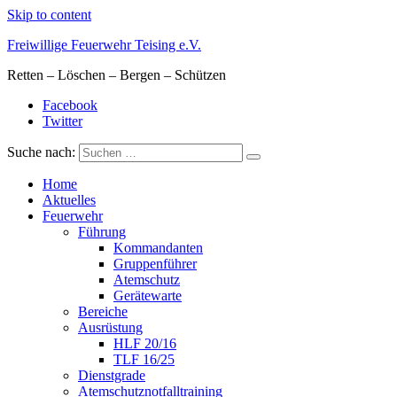
Skip to content
Freiwillige Feuerwehr Teising e.V.
Retten – Löschen – Bergen – Schützen
Facebook
Twitter
Suche nach:
Home
Aktuelles
Feuerwehr
Führung
Kommandanten
Gruppenführer
Atemschutz
Gerätewarte
Bereiche
Ausrüstung
HLF 20/16
TLF 16/25
Dienstgrade
Atemschutznotfalltraining