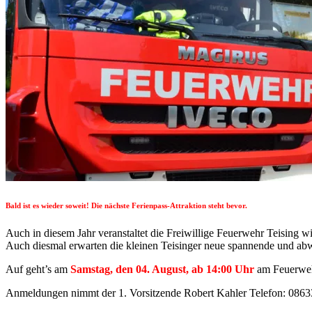
Bald ist es wieder soweit! Die nächste Ferienpass-Attraktion steht bevor.
Auch in diesem Jahr veranstaltet die Freiwillige Feuerwehr Teising wi
Auch diesmal erwarten die kleinen Teisinger neue spannende und ab
Auf geht’s am
Samstag, den 04. August, ab 14:00 Uhr
am Feuerweh
Anmeldungen nimmt der 1. Vorsitzende Robert Kahler Telefon: 0863