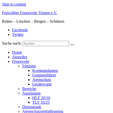
Skip to content
Freiwillige Feuerwehr Teising e.V.
Retten – Löschen – Bergen – Schützen
Facebook
Twitter
Suche nach:
Home
Aktuelles
Feuerwehr
Führung
Kommandanten
Gruppenführer
Atemschutz
Gerätewarte
Bereiche
Ausrüstung
HLF 20/16
TLF 16/25
Dienstgrade
Atemschutznotfalltraining