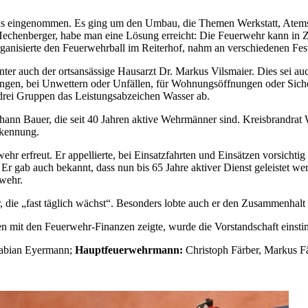
us eingenommen. Es ging um den Umbau, die Themen Werkstatt, Atems
henberger, habe man eine Lösung erreicht: Die Feuerwehr kann in Zuk
anisierte den Feuerwehrball im Reiterhof, nahm an verschiedenen Fes
r auch der ortsansässige Hausarzt Dr. Markus Vilsmaier. Dies sei auch
stungen, bei Unwettern oder Unfällen, für Wohnungsöffnungen oder Si
drei Gruppen das Leistungsabzeichen Wasser ab.
ann Bauer, die seit 40 Jahren aktive Wehrmänner sind. Kreisbrandrat 
rkennung.
r erfreut. Er appellierte, bei Einsatzfahrten und Einsätzen vorsichtig 
 Er gab auch bekannt, dass nun bis 65 Jahre aktiver Dienst geleistet 
rwehr.
, die „fast täglich wächst“. Besonders lobte auch er den Zusammenhal
en mit den Feuerwehr-Finanzen zeigte, wurde die Vorstandschaft einsti
Fabian Eyermann;
Hauptfeuerwehrmann:
Christoph Färber, Markus F