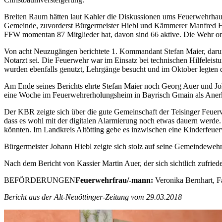
Breiten Raum hätten laut Kahler die Diskussionen ums Feuerwehrha
Gemeinde, zuvorderst Bürgermeister Hiebl und Kämmerer Manfred Hec
FFW momentan 87 Mitglieder hat, davon sind 66 aktive. Die Wehr org
Von acht Neuzugängen berichtete 1. Kommandant Stefan Maier, darunte
Notarzt sei. Die Feuerwehr war im Einsatz bei technischen Hilfelei
wurden ebenfalls genutzt, Lehrgänge besucht und im Oktober legten 
Am Ende seines Berichts ehrte Stefan Maier noch Georg Auer und Joh
eine Woche im Feuerwehrerholungsheim in Bayrisch Gmain als Ane
Der KBR zeigte sich über die gute Gemeinschaft der Teisinger Feuerweh
dass es wohl mit der digitalen Alarmierung noch etwas dauern werde.
könnten. Im Landkreis Altötting gebe es inzwischen eine Kinderfeue
Bürgermeister Johann Hiebl zeigte sich stolz auf seine Gemeindewehr
Nach dem Bericht von Kassier Martin Auer, der sich sichtlich zufried
BEFÖRDERUNGEN
Feuerwehrfrau/-mann:
Veronika Bernhart, 
Bericht aus der Alt-Neuöttinger-Zeitung vom 29.03.2018