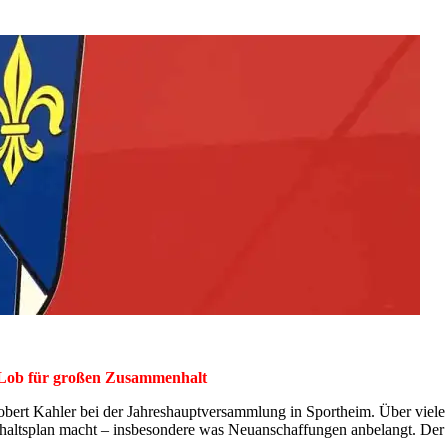
 Lob für großen Zusammenhalt
obert Kahler bei der Jahreshauptversammlung in Sportheim. Über viele 
shaltsplan macht – insbesondere was Neuanschaffungen anbelangt. Der V