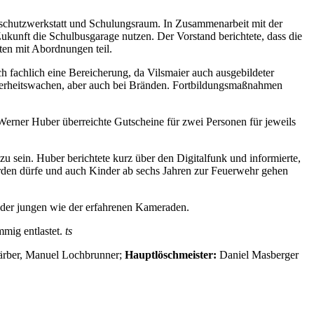
chutzwerkstatt und Schulungsraum. In Zusammenarbeit mit der
unft die Schulbusgarage nutzen. Der Vorstand berichtete, dass die
ten mit Abordnungen teil.
 fachlich eine Bereicherung, da Vilsmaier auch ausgebildeter
cherheitswachen, aber auch bei Bränden. Fortbildungsmaßnahmen
Werner Huber überreichte Gutscheine für zwei Personen für jeweils
zu sein. Huber berichtete kurz über den Digitalfunk und informierte,
werden dürfe und auch Kinder ab sechs Jahren zur Feuerwehr gehen
t der jungen wie der erfahrenen Kameraden.
mmig entlastet.
ts
ärber, Manuel Lochbrunner;
Hauptlöschmeister:
Daniel Masberger