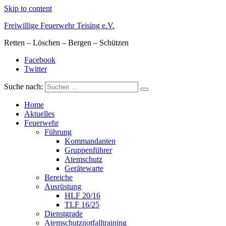
Skip to content
Freiwillige Feuerwehr Teising e.V.
Retten – Löschen – Bergen – Schützen
Facebook
Twitter
Suche nach:
Home
Aktuelles
Feuerwehr
Führung
Kommandanten
Gruppenführer
Atemschutz
Gerätewarte
Bereiche
Ausrüstung
HLF 20/16
TLF 16/25
Dienstgrade
Atemschutznotfalltraining