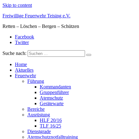
Skip to content
Freiwillige Feuerwehr Teising e.V.
Retten – Löschen – Bergen – Schützen
Facebook
Twitter
Suche nach:
Home
Aktuelles
Feuerwehr
Führung
Kommandanten
Gruppenführer
Atemschutz
Gerätewarte
Bereiche
Ausrüstung
HLF 20/16
TLF 16/25
Dienstgrade
Atemschutznotfalltraining