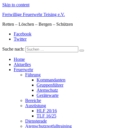
Skip to content
Freiwillige Feuerwehr Teising e.V.
Retten – Löschen – Bergen – Schützen
Facebook
Twitter
Suche nach:
Home
Aktuelles
Feuerwehr
Führung
Kommandanten
Gruppenführer
Atemschutz
Gerätewarte
Bereiche
Ausrüstung
HLF 20/16
TLF 16/25
Dienstgrade
Atemschutznotfalltraining