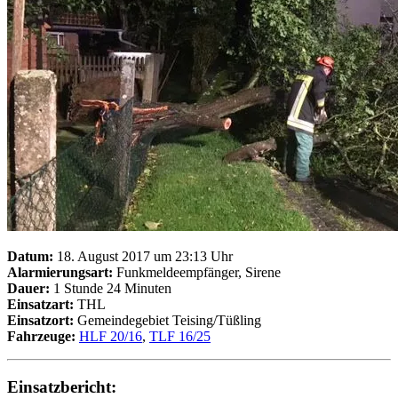
Datum:
18. August 2017 um 23:13 Uhr
Alarmierungsart:
Funkmeldeempfänger, Sirene
Dauer:
1 Stunde 24 Minuten
Einsatzart:
THL
Einsatzort:
Gemeindegebiet Teising/Tüßling
Fahrzeuge:
HLF 20/16
,
TLF 16/25
Einsatzbericht: