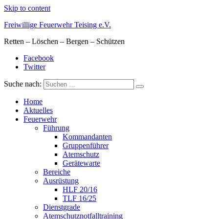
Skip to content
Freiwillige Feuerwehr Teising e.V.
Retten – Löschen – Bergen – Schützen
Facebook
Twitter
Suche nach:
Home
Aktuelles
Feuerwehr
Führung
Kommandanten
Gruppenführer
Atemschutz
Gerätewarte
Bereiche
Ausrüstung
HLF 20/16
TLF 16/25
Dienstgrade
Atemschutznotfalltraining