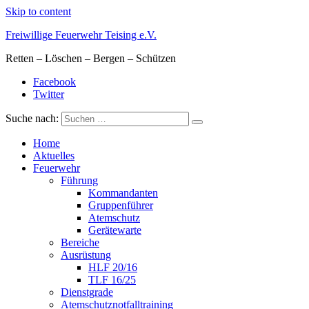
Skip to content
Freiwillige Feuerwehr Teising e.V.
Retten – Löschen – Bergen – Schützen
Facebook
Twitter
Suche nach:
Home
Aktuelles
Feuerwehr
Führung
Kommandanten
Gruppenführer
Atemschutz
Gerätewarte
Bereiche
Ausrüstung
HLF 20/16
TLF 16/25
Dienstgrade
Atemschutznotfalltraining