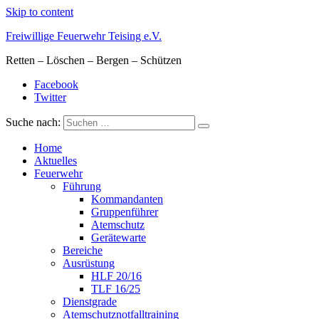
Skip to content
Freiwillige Feuerwehr Teising e.V.
Retten – Löschen – Bergen – Schützen
Facebook
Twitter
Suche nach:
Home
Aktuelles
Feuerwehr
Führung
Kommandanten
Gruppenführer
Atemschutz
Gerätewarte
Bereiche
Ausrüstung
HLF 20/16
TLF 16/25
Dienstgrade
Atemschutznotfalltraining