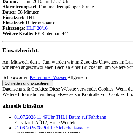
Datum:
1. Juni 2016 um 17:37 Uhr
Alarmierungsart:
Funkmeldeempfänger, Sirene
Dauer:
58 Minuten
Einsatzart:
THL
Einsatzort:
Unterholzhausen
Fahrzeuge:
HLF 20/16
Weitere Kräfte:
FF Raitenhart 44/1
Einsatzbericht:
Am Mittwoch den 1. Juni wurden wir im Zuge des Unwetters im Landkr
wir einen angeschwollenen Bach an einer Brücke um, um weitere Sc
Schlagwörter:
Keller unter Wasser
Allgemein
Datenschutz & Cookies: Diese Website verwendet Cookies. Wenn du d
Weitere Informationen, beispielsweise zur Kontrolle von Cookies, fin
aktuelle Einsätze
01.07.2026 11:49Uhr THL1 Baum auf Fahrbahn
Einsatzort: AÖ12, Höhe Weitfeld
21.06.2026 08:30Uhr Sicherheitswache