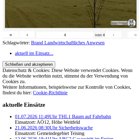
«
‹
›
»
von
4
Schlagwörter:
Brand Landwirtschaftliches Anwesen
aktuell im Einsatz...
Datenschutz & Cookies: Diese Website verwendet Cookies. Wenn
du die Website weiterhin nutzt, stimmst du der Verwendung von
Cookies zu.
Weitere Informationen, beispielsweise zur Kontrolle von Cookies,
findest du hier:
Cookie-Richtlinie
aktuelle Einsätze
01.07.2026 11:49Uhr THL1 Baum auf Fahrbahn
Einsatzort: AÖ12, Höhe Weitfeld
21.06.2026 08:30Uhr Sicherheitswache
Einsatzort: Gemeindegebiet Teising
12.06.2026 18:41Uhr ABC2 Gasaustritt im Freien