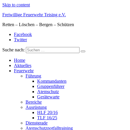
Skip to content
Freiwillige Feuerwehr Teising e.V.
Retten – Löschen – Bergen – Schützen
Facebook
Twitter
Suche nach:
Home
Aktuelles
Feuerwehr
Führung
Kommandanten
Gruppenführer
Atemschutz
Gerätewarte
Bereiche
Ausrüstung
HLF 20/16
TLF 16/25
Dienstgrade
Atemschutznotfalltraining