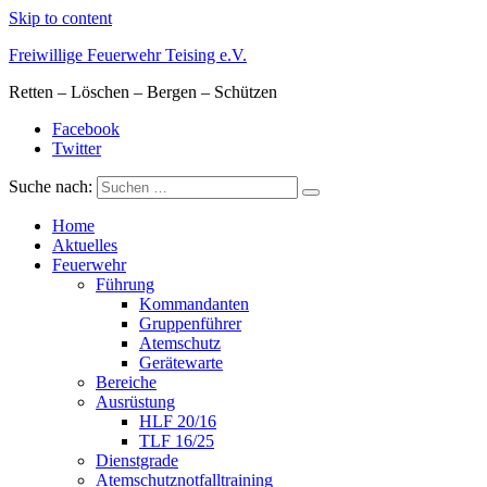
Skip to content
Freiwillige Feuerwehr Teising e.V.
Retten – Löschen – Bergen – Schützen
Facebook
Twitter
Suche nach:
Home
Aktuelles
Feuerwehr
Führung
Kommandanten
Gruppenführer
Atemschutz
Gerätewarte
Bereiche
Ausrüstung
HLF 20/16
TLF 16/25
Dienstgrade
Atemschutznotfalltraining