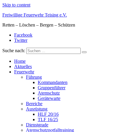
Skip to content
Freiwillige Feuerwehr Teising e.V.
Retten – Löschen – Bergen – Schützen
Facebook
Twitter
Suche nach:
Home
Aktuelles
Feuerwehr
Führung
Kommandanten
Gruppenführer
Atemschutz
Gerätewarte
Bereiche
Ausrüstung
HLF 20/16
TLF 16/25
Dienstgrade
Atemschutznotfalltraining