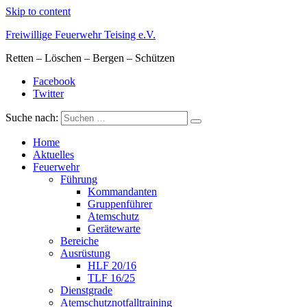
Skip to content
Freiwillige Feuerwehr Teising e.V.
Retten – Löschen – Bergen – Schützen
Facebook
Twitter
Suche nach:
Home
Aktuelles
Feuerwehr
Führung
Kommandanten
Gruppenführer
Atemschutz
Gerätewarte
Bereiche
Ausrüstung
HLF 20/16
TLF 16/25
Dienstgrade
Atemschutznotfalltraining