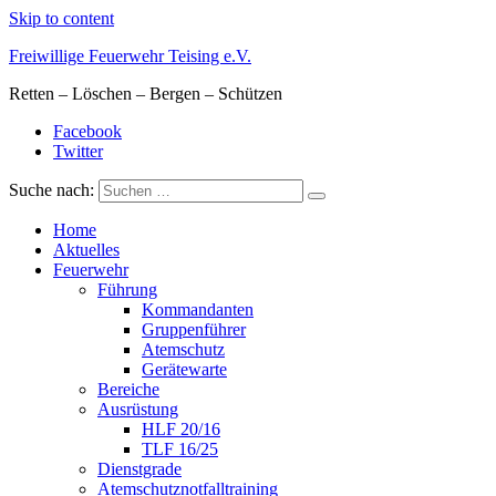
Skip to content
Freiwillige Feuerwehr Teising e.V.
Retten – Löschen – Bergen – Schützen
Facebook
Twitter
Suche nach:
Home
Aktuelles
Feuerwehr
Führung
Kommandanten
Gruppenführer
Atemschutz
Gerätewarte
Bereiche
Ausrüstung
HLF 20/16
TLF 16/25
Dienstgrade
Atemschutznotfalltraining