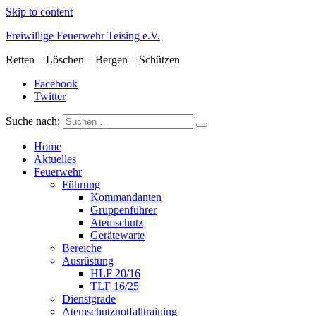
Skip to content
Freiwillige Feuerwehr Teising e.V.
Retten – Löschen – Bergen – Schützen
Facebook
Twitter
Suche nach:
Home
Aktuelles
Feuerwehr
Führung
Kommandanten
Gruppenführer
Atemschutz
Gerätewarte
Bereiche
Ausrüstung
HLF 20/16
TLF 16/25
Dienstgrade
Atemschutznotfalltraining