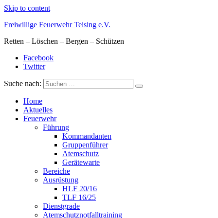
Skip to content
Freiwillige Feuerwehr Teising e.V.
Retten – Löschen – Bergen – Schützen
Facebook
Twitter
Suche nach:
Home
Aktuelles
Feuerwehr
Führung
Kommandanten
Gruppenführer
Atemschutz
Gerätewarte
Bereiche
Ausrüstung
HLF 20/16
TLF 16/25
Dienstgrade
Atemschutznotfalltraining