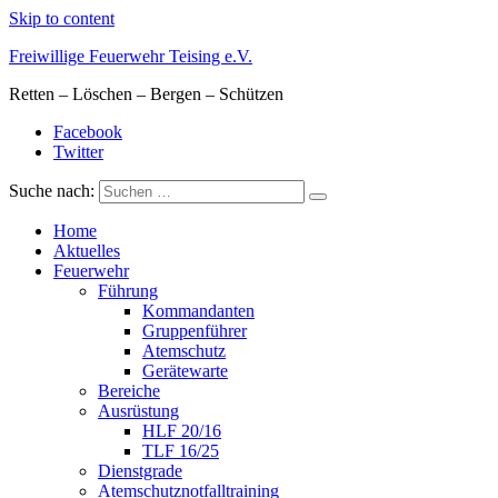
Skip to content
Freiwillige Feuerwehr Teising e.V.
Retten – Löschen – Bergen – Schützen
Facebook
Twitter
Suche nach:
Home
Aktuelles
Feuerwehr
Führung
Kommandanten
Gruppenführer
Atemschutz
Gerätewarte
Bereiche
Ausrüstung
HLF 20/16
TLF 16/25
Dienstgrade
Atemschutznotfalltraining