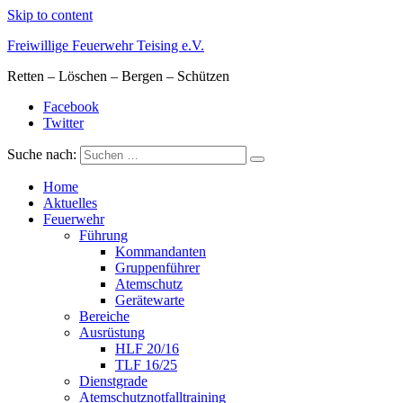
Skip to content
Freiwillige Feuerwehr Teising e.V.
Retten – Löschen – Bergen – Schützen
Facebook
Twitter
Suche nach:
Home
Aktuelles
Feuerwehr
Führung
Kommandanten
Gruppenführer
Atemschutz
Gerätewarte
Bereiche
Ausrüstung
HLF 20/16
TLF 16/25
Dienstgrade
Atemschutznotfalltraining