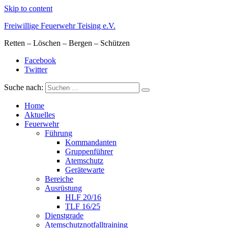
Skip to content
Freiwillige Feuerwehr Teising e.V.
Retten – Löschen – Bergen – Schützen
Facebook
Twitter
Suche nach:
Home
Aktuelles
Feuerwehr
Führung
Kommandanten
Gruppenführer
Atemschutz
Gerätewarte
Bereiche
Ausrüstung
HLF 20/16
TLF 16/25
Dienstgrade
Atemschutznotfalltraining