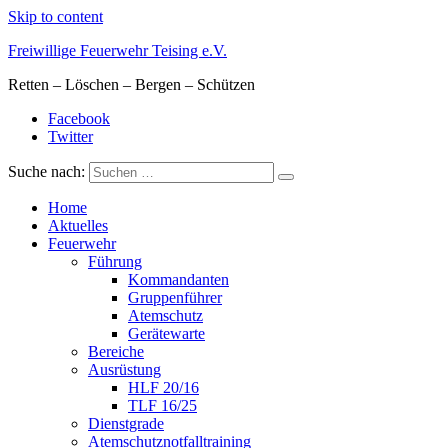
Skip to content
Freiwillige Feuerwehr Teising e.V.
Retten – Löschen – Bergen – Schützen
Facebook
Twitter
Suche nach:
Home
Aktuelles
Feuerwehr
Führung
Kommandanten
Gruppenführer
Atemschutz
Gerätewarte
Bereiche
Ausrüstung
HLF 20/16
TLF 16/25
Dienstgrade
Atemschutznotfalltraining